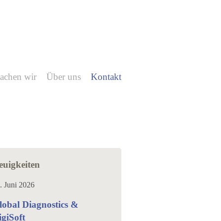
achen wir
Über uns
Kontakt
euigkeiten
. Juni 2026
lobal Diagnostics &
igiSoft