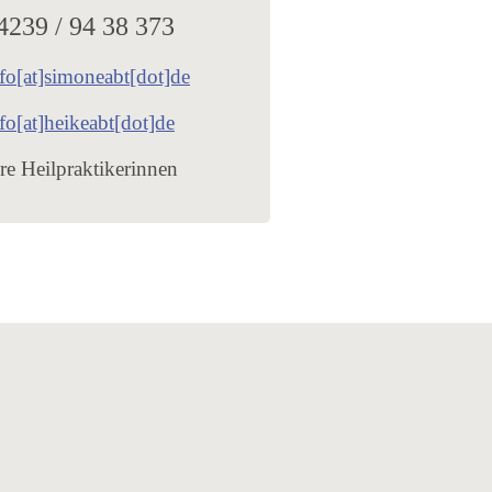
4239 / 94 38 373
fo[at]simoneabt[dot]de
fo[at]heikeabt[dot]de
re Heilpraktikerinnen