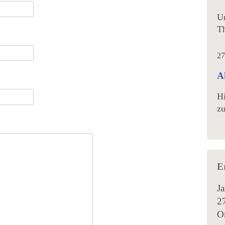
Un
Th
27
A
Hi
zu
E
Ja
2
Or