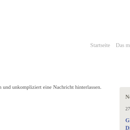
Startseite
Das m
 und unkompliziert eine Nachricht hinterlassen.
N
27
G
D